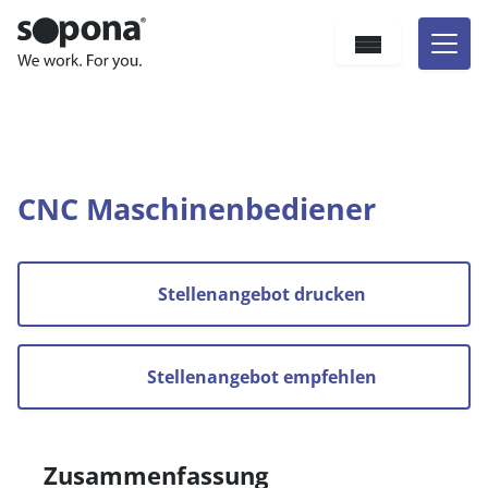
Hauptnavigation
Zum Inhalt
Sprache
Sie befinden sich hier:
Wen wir suchen
Jobs
CNC Maschinenbediener
CNC Maschinenbediener
Stellenangebot drucken
Stellenangebot empfehlen
Zusammenfassung