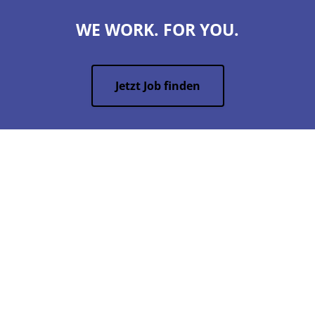
WE WORK. FOR YOU.
Jetzt Job finden
Sepona GmbH
Jacobstraße 3
04105 Leipzig
Tel.
+49 341 224588-0
info(xmsAt)sepona(xmsDot)de