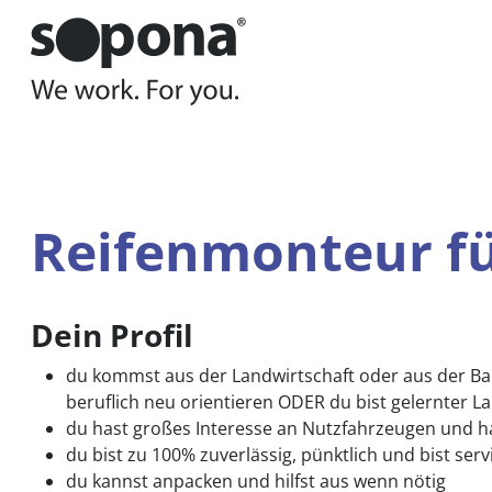
Hauptnavigation
Zum Inhalt
Sie befinden sich hier:
Wen wir suchen
Jobs
Reif
Reifenmonteur f
Dein Profil
du kommst aus der Landwirtschaft oder aus der Ba
beruflich neu orientieren ODER du bist gelernte
du hast großes Interesse an Nutzfahrzeugen und h
du bist zu 100% zuverlässig, pünktlich und bist serv
du kannst anpacken und hilfst aus wenn nötig