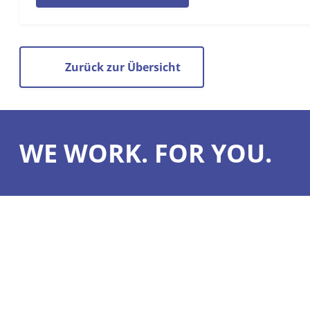
Zurück zur Übersicht
WE WORK. FOR YOU.
Was wir könn
Unsere Leistun
Sepona GmbH
Vorteile
Jacobstraße 3