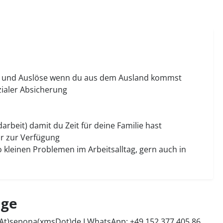
ld und Auslöse wenn du aus dem Ausland kommst
zialer Absicherung
beit) damit du Zeit für deine Familie hast
ir zur Verfügung
o kleinen Problemen im Arbeitsalltag, gern auch in
ige
sAt)sepona(xmsDot)de
I WhatsApp: +49 152 377 405 86