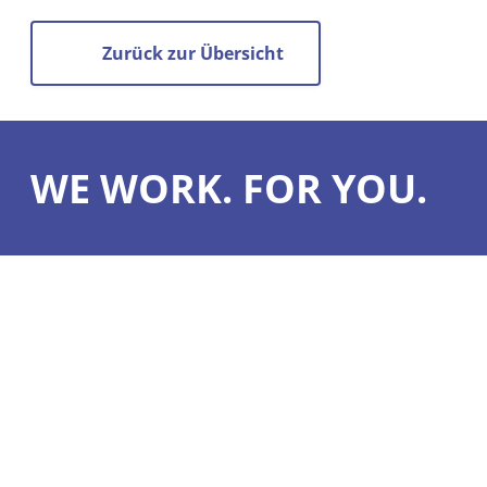
Zurück zur Übersicht
WE WORK. FOR YOU.
Was wir könn
Unsere Leistun
Sepona GmbH
Vorteile
Jacobstraße 3
Kompetenzen
04105 Leipzig