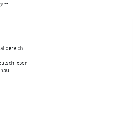
geht
allbereich
eutsch lesen
genau