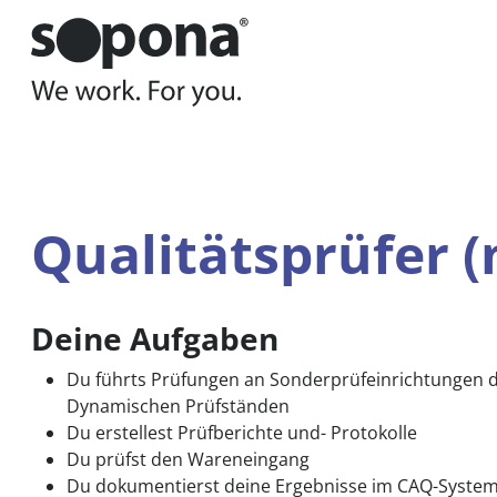
Hauptnavigation
Zum Inhalt
Sie befinden sich hier:
Wen wir suchen
Jobs
Qual
Qualitätsprüfer 
Deine Aufgaben
Du führts Prüfungen an Sonderprüfeinrichtungen d
Dynamischen Prüfständen
Du erstellest Prüfberichte und- Protokolle
Du prüfst den Wareneingang
Du dokumentierst deine Ergebnisse im CAQ-System