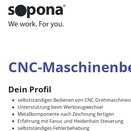
Hauptnavigation
Zum Inhalt
Sie befinden sich hier:
Wen wir suchen
Jobs
CNC-
CNC-Maschinenbe
Dein Profil
selbstständiges Bedienen von CNC-Drehmaschinen
Unterstützung beim Werkzeugwechsel
Metallkomponente nach Zeichnung fertigen
Erfahrung mit Fanuc und Heidenhain Steuerung
selbstständiges Fehlerbehebung