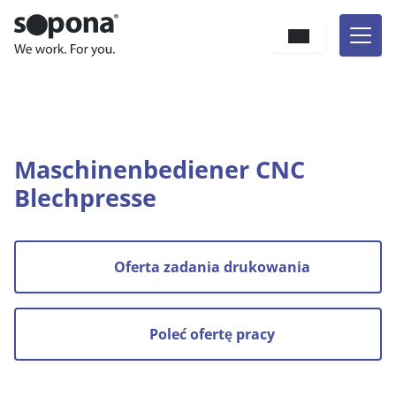
Hauptnavigation
Zum Inhalt
Sprache
Jesteś tutaj:
Kogo szukamy
Praca
Maschinenbediener CNC Blechpresse
Maschinenbediener CNC
Blechpresse
Oferta zadania drukowania
Poleć ofertę pracy