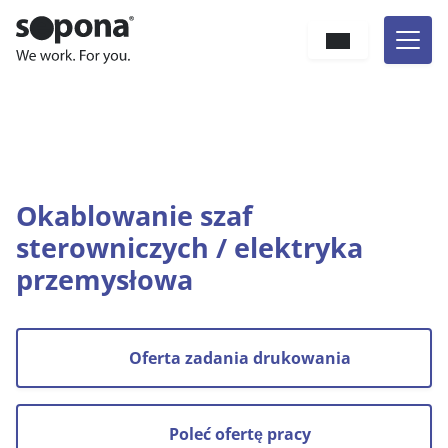
Hauptnavigation
Zum Inhalt
Sprache
Jesteś tutaj:
Kogo szukamy
Praca
Okablowanie szaf sterowniczych / elektryka
przemysłowa
Okablowanie szaf
sterowniczych / elektryka
przemysłowa
Oferta zadania drukowania
Poleć ofertę pracy