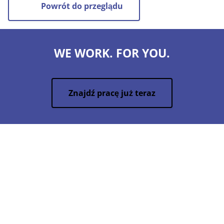
Powrót do przeglądu
WE WORK. FOR YOU.
Znajdź pracę już teraz
Sepona GmbH
Jacobstraße 3
04105 Leipzig