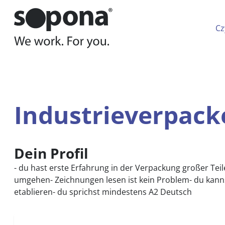
Hauptnavigation
Zum Inhalt
Cz
Jesteś tutaj:
Kogo szukamy
Praca
Industrieverp
Industrieverpack
Dein Profil
- du hast erste Erfahrung in der Verpackung großer Teil
umgehen- Zeichnungen lesen ist kein Problem- du kann
etablieren- du sprichst mindestens A2 Deutsch