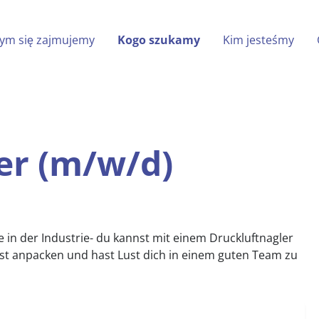
(aktiv)
ym się zajmujemy
Kogo szukamy
Kim jesteśmy
acker (m/w/d)
er (m/w/d)
e in der Industrie- du kannst mit einem Druckluftnagler
st anpacken und hast Lust dich in einem guten Team zu