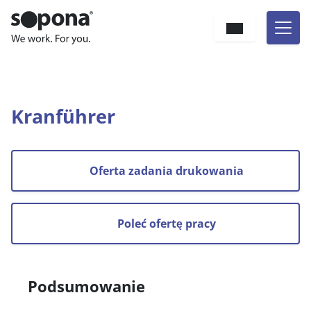
Hauptnavigation
Zum Inhalt
Sprache
Jesteś tutaj:
Kogo szukamy
Praca
Kranführer
Kranführer
Oferta zadania drukowania
Poleć ofertę pracy
Podsumowanie