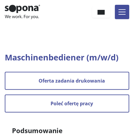
Hauptnavigation
Zum Inhalt
Sprache
Jesteś tutaj:
Kogo szukamy
Praca
Maschinenbediener (m/w/d)
Maschinenbediener (m/w/d)
Oferta zadania drukowania
Poleć ofertę pracy
Podsumowanie